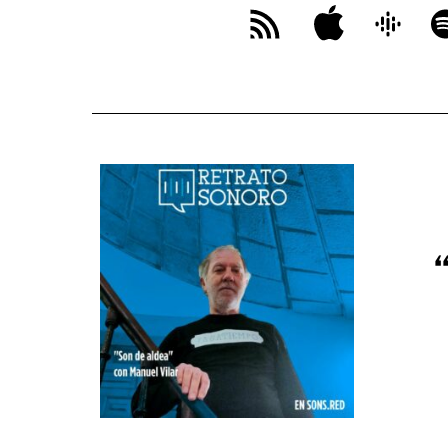
Apple
Google
Sp
Feed
Podcast
RSS