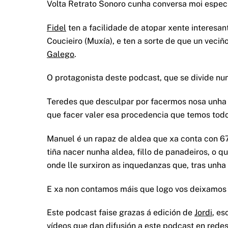
Volta Retrato Sonoro cunha conversa moi especi
Fidel
ten a facilidade de atopar xente interesan
Coucieiro (Muxía), e ten a sorte de que un veci
Galego
.
O protagonista deste podcast, que se divide nu
Teredes que desculpar por facermos nosa unha 
que facer valer esa procedencia que temos todo
Manuel é un rapaz de aldea que xa conta con 67 
tiña nacer nunha aldea, fillo de panadeiros, o q
onde lle surxiron as inquedanzas que, tras unha
E xa non contamos máis que logo vos deixamos s
Este podcast faise grazas á edición de
Jordi
, es
vídeos que dan difusión a este podcast en redes