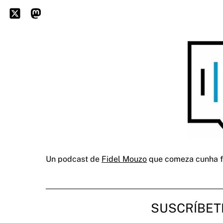
Skip
to
Icon
Mastodon
content
label
Un podcast de
Fidel Mouzo
que comeza cunha fot
SUSCRÍBET