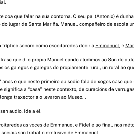
al.
te coa que falar na súa contorna. O seu pai (Antonio) é dun
ño do lugar de Santa Mariña, Manuel, compañeiro de escola un
n tríptico sonoro como escoitaredes decir a
Emmanuel
, é
Man
frase que dí o propio Manuel cando aludimos ao Son de alde
s os galegos e galegas do propiamente rural, un rural ao qu
anos e que neste primeiro episodio fala de xogos case que e
ue significa a “casa” neste contexto, de curacións de verruga
 longa traxectoria o levaron ao Museo…
en audio. Ide a él.
coitaredes as voces de Emmanuel e Fidel e ao final, nos mé
 sociais son traballo exclusivo de Emmanuel.