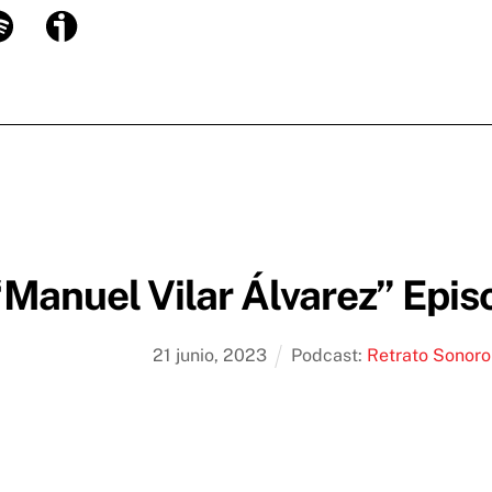
otify
Ivoox
“Manuel Vilar Álvarez” Episo
21
junio
,
2023
Podcast:
Retrato Sonoro