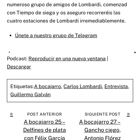
numeroso grupo de amigos de Lombardi, comenzad
con Tiempo de siega y os aseguro recorreréis las
cuatro estaciones de Lombardi irremediablemente.
Únete a nuestro grupo de Telegram
Podcast:
Reproducir en una nueva ventana
|
Descargar
Etiquetas:
A bocajarro
,
Carlos Lombardi
,
Entrevista
,
Guillermo Galván
«
»
POST ANTERIOR
SIGUIENTE POST
A bocajarro 25 –
A bocajarro 27 –
Delfines de plata
Gancho ciego,
con Félix García
Antonio Flórez