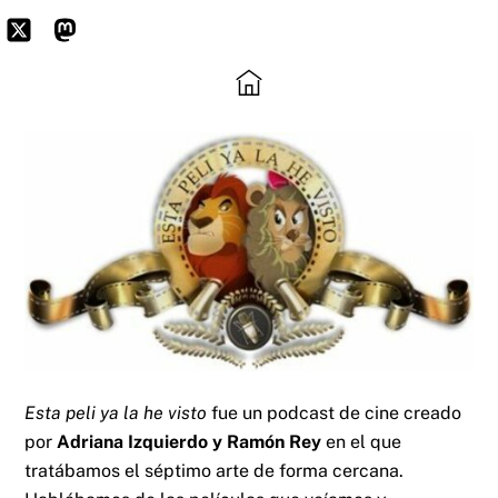
Skip
to
Icon
Mastodon
content
label
Esta peli ya la he visto
fue un podcast de cine creado
por
Adriana Izquierdo y Ramón Rey
en el que
tratábamos el séptimo arte de forma cercana.