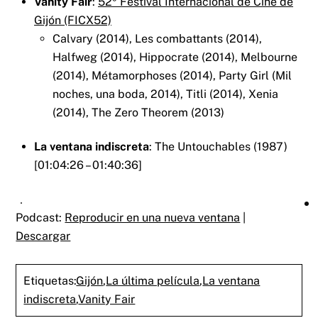
Vanity Fair
:
52º Festival Internacional de Cine de
Gijón (FICX52)
Calvary (2014), Les combattants (2014),
Halfweg (2014), Hippocrate (2014), Melbourne
(2014), Métamorphoses (2014), Party Girl (Mil
noches, una boda, 2014), Titli (2014), Xenia
(2014), The Zero Theorem (2013)
La ventana indiscreta
: The Untouchables (1987)
[01:04:26 – 01:40:36]
Podcast:
Reproducir en una nueva ventana
|
Descargar
Etiquetas:
Gijón
,
La última película
,
La ventana
indiscreta
,
Vanity Fair