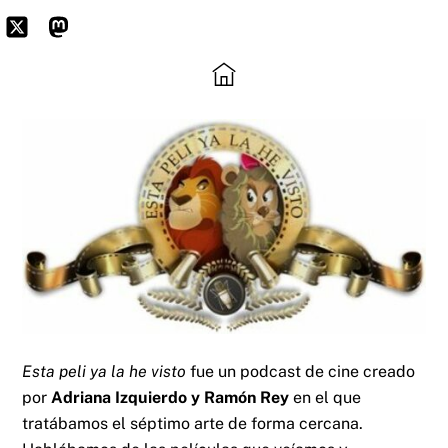
Skip
to
Icon
Mastodon
content
label
Esta peli ya la he visto
fue un podcast de cine creado
por
Adriana Izquierdo y Ramón Rey
en el que
tratábamos el séptimo arte de forma cercana.