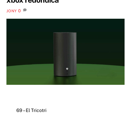
0
JONY
69 – El Tricotri