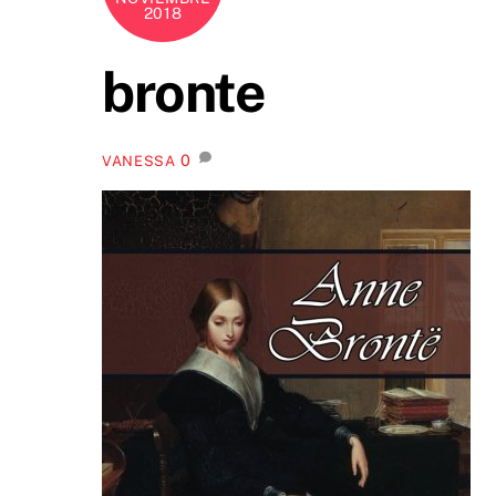
2018
bronte
0
VANESSA