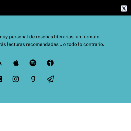
uy personal de reseñas literarias, un formato
rás lecturas recomendadas… o todo lo contrario.
ed
Apple
Spotify
Ivoox
tter
Instagram
goodreads
Telegram