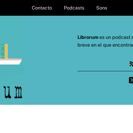
Contacto
Podcasts
Sons
Librorum
es un podcast m
breve en el que encontra
Fe
Twi