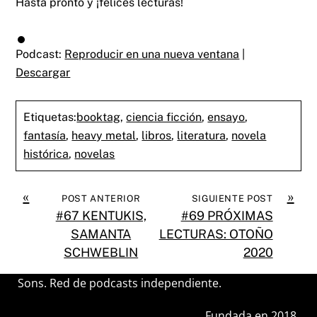
Hasta pronto y ¡felices lecturas!
Podcast:
Reproducir en una nueva ventana
|
Descargar
Etiquetas:
booktag
,
ciencia ficción
,
ensayo
,
fantasía
,
heavy metal
,
libros
,
literatura
,
novela
histórica
,
novelas
«
»
POST ANTERIOR
SIGUIENTE POST
#67 KENTUKIS,
#69 PRÓXIMAS
SAMANTA
LECTURAS: OTOÑO
SCHWEBLIN
2020
Sons. Red de podcasts independiente.
Fundada en 2018.