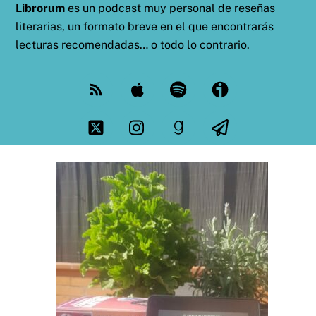
Librorum
es un podcast muy personal de reseñas
literarias, un formato breve en el que encontrarás
lecturas recomendadas… o todo lo contrario.
Feed
Apple
Spotify
Ivoox
Twitter
Instagram
goodreads
Telegram