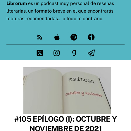
Librorum
es un podcast muy personal de reseñas
literarias, un formato breve en el que encontrarás
lecturas recomendadas… o todo lo contrario.
Feed
Apple
Spotify
Ivoox
Twitter
Instagram
goodreads
Telegram
#105 EPÍLOGO (I): OCTUBRE Y
NOVIEMBRE DE 2021