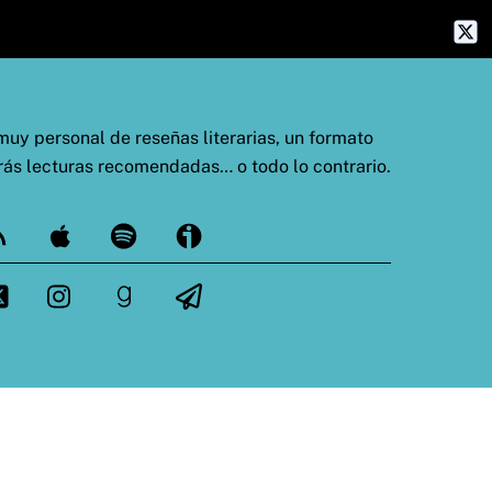
uy personal de reseñas literarias, un formato
rás lecturas recomendadas… o todo lo contrario.
ed
Apple
Spotify
Ivoox
tter
Instagram
goodreads
Telegram