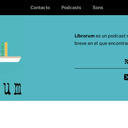
Contacto
Podcasts
Sons
Librorum
es un podcast m
breve en el que encontra
Fe
Twi