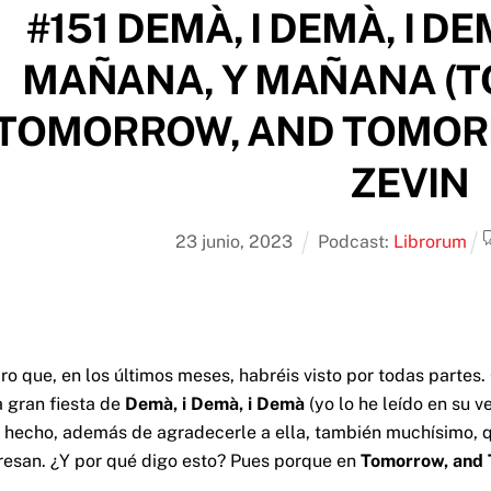
#151 DEMÀ, I DEMÀ, I D
MAÑANA, Y MAÑANA (
TOMORROW, AND TOMORR
ZEVIN
23
junio
,
2023
Podcast:
Librorum
 que, en los últimos meses, habréis visto por todas partes.
a gran fiesta de
Demà, i Demà, i Demà
(yo lo he leído en su v
 hecho, además de agradecerle a ella, también muchísimo, qu
eresan. ¿Y por qué digo esto? Pues porque en
Tomorrow, and 
.