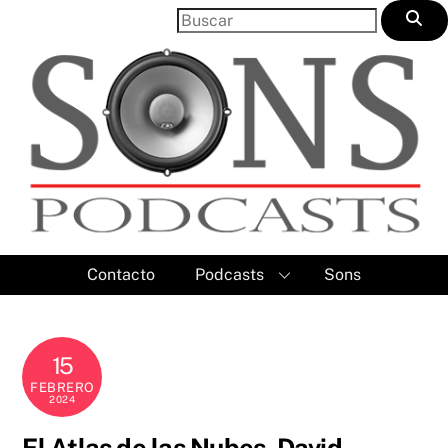
Skip
to
content
Contacto
Podcasts
Sons
15
FEBRERO
2024
El Atlas de las Nubes, David