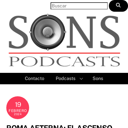
Skip
to
content
Contacto
Podcasts
Sons
19
FEBRERO
2024
ROMA AETERNA: EL ASCENSO