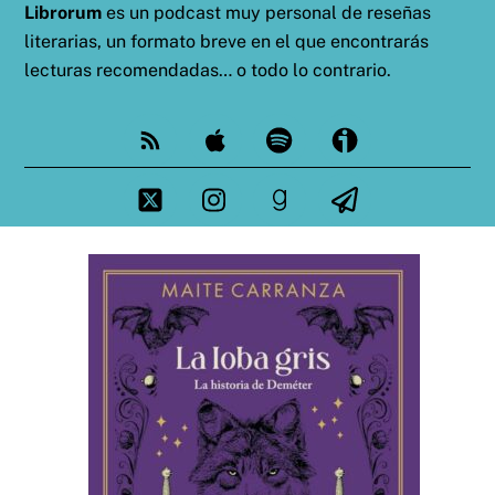
Librorum
es un podcast muy personal de reseñas
literarias, un formato breve en el que encontrarás
lecturas recomendadas… o todo lo contrario.
Feed
Apple
Spotify
Ivoox
Twitter
Instagram
goodreads
Telegram