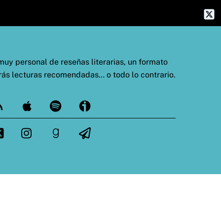
uy personal de reseñas literarias, un formato
rás lecturas recomendadas… o todo lo contrario.
ed
Apple
Spotify
Ivoox
tter
Instagram
goodreads
Telegram