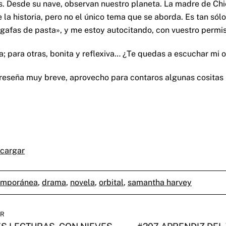
. Desde su nave, observan nuestro planeta. La madre de Chie
de la historia, pero no el único tema que se aborda. Es tan só
gafas de pasta», y me estoy autocitando, con vuestro permis
 para otras, bonita y reflexiva… ¿Te quedas a escuchar mi o
reseña muy breve, aprovecho para contaros algunas cositas i
cargar
emporánea
,
drama
,
novela
,
orbital
,
samantha harvey
OR