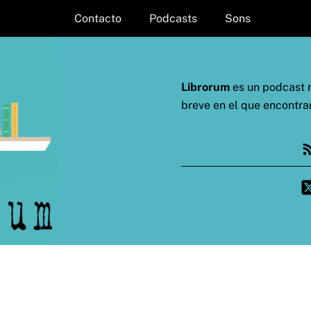
Contacto
Podcasts
Sons
Librorum
es un podcast m
breve en el que encontra
Fe
Twi