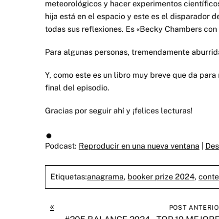
meteorológicos y hacer experimentos científicos
hija está en el espacio y este es el disparador 
todas sus reflexiones. Es «Becky Chambers con 
Para algunas personas, tremendamente aburrida;
Y, como este es un libro muy breve que da para 
final del episodio.
Gracias por seguir ahí y ¡felices lecturas!
Podcast:
Reproducir en una nueva ventana
|
Des
Etiquetas:
anagrama
,
booker prize 2024
,
cont
«
POST ANTERI