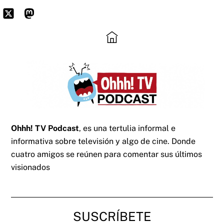
Skip
to
Icon
Mastodon
content
label
Ohhh! TV Podcast
, es una tertulia informal e
informativa sobre televisión y algo de cine. Donde
cuatro amigos se reúnen para comentar sus últimos
visionados
SUSCRÍBETE