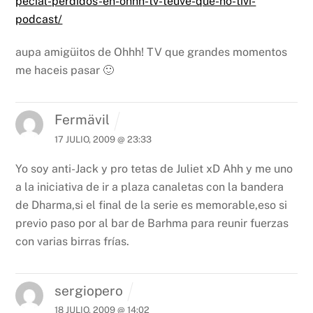
pecial-perdidos-en-ohhh-tv-teuve-que-no-tivi-
podcast/
aupa amigüitos de Ohhh! TV que grandes momentos
me haceis pasar 🙂
Fermävil
17 JULIO, 2009 @ 23:33
Yo soy anti-Jack y pro tetas de Juliet xD
Ahh y me uno
a la iniciativa de ir a plaza canaletas con la bandera
de Dharma,si el final de la serie es memorable,eso si
previo paso por al bar de Barhma para reunir fuerzas
con varias birras frías.
sergiopero
18 JULIO, 2009 @ 14:02