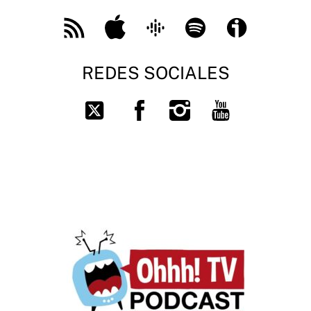
Feed
Apple
Google
Spotify
Ivoox
RSS
Podcast
REDES SOCIALES
Facebook
Instagram
You
Twitter
Tube