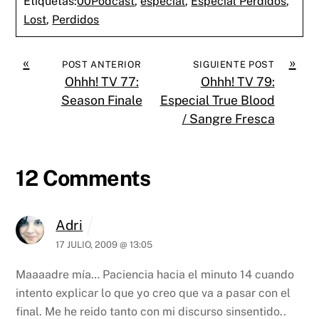
Etiquetas:
00Podcast
,
especial
,
Especial Perdidos
,
Lost
,
Perdidos
«
»
POST ANTERIOR
SIGUIENTE POST
Ohhh! TV 77:
Ohhh! TV 79:
Season Finale
Especial True Blood
/ Sangre Fresca
12 Comments
Adri
17 JULIO, 2009 @ 13:05
Maaaadre mía…
Paciencia hacia el minuto 14 cuando
intento explicar lo que yo creo que va a pasar con el
final.
Me he reido tanto con mi discurso sinsentido..