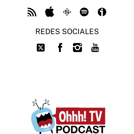
Feed
Apple
Google
Spotify
Ivoox
RSS
Podcast
REDES SOCIALES
Facebook
Instagram
You
Twitter
Tube