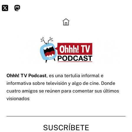
Skip
to
Icon
Mastodon
content
label
Ohhh! TV Podcast
, es una tertulia informal e
informativa sobre televisión y algo de cine. Donde
cuatro amigos se reúnen para comentar sus últimos
visionados
SUSCRÍBETE