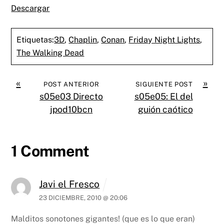
Descargar
Etiquetas:
3D
,
Chaplin
,
Conan
,
Friday Night Lights
,
The Walking Dead
«
»
POST ANTERIOR
SIGUIENTE POST
s05e03 Directo
s05e05: El del
jpod10bcn
guión caótico
1 Comment
Javi el Fresco
23 DICIEMBRE, 2010 @ 20:06
Malditos sonotones gigantes! (que es lo que eran)