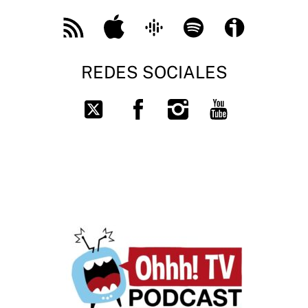
Feed
Apple
Google
Spotify
Ivoox
RSS
Podcast
REDES SOCIALES
Facebook
Instagram
You
Twitter
Tube