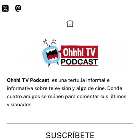
Skip
to
Icon
Mastodon
content
label
Ohhh! TV Podcast
, es una tertulia informal e
informativa sobre televisión y algo de cine. Donde
cuatro amigos se reúnen para comentar sus últimos
visionados
SUSCRÍBETE