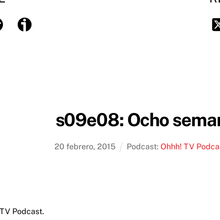
tify
Ivoox
Twi
s09e08: Ocho sema
20
febrero
,
2015
Podcast:
Ohhh! TV Podca
 TV Podcast.