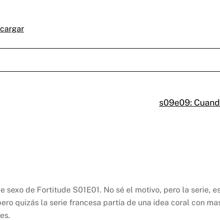
cargar
s09e09: Cuando
de sexo de Fortitude S01E01.
No sé el motivo, pero la serie,
pero quizás la serie francesa partía de una idea coral con m
es.