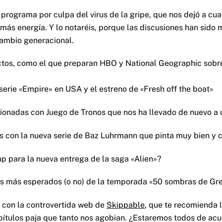
programa por culpa del virus de la gripe, que nos dejó a cu
ás energía. Y lo notaréis, porque las discusiones han sido má
 cambio generacional.
os, como el que preparan HBO y National Geographic sobre l
serie «Empire» en USA y el estreno de «Fresh off the boat»
ionadas con Juego de Tronos que nos ha llevado de nuevo a 
s con la nueva serie de Baz Luhrmann que pinta muy bien y c
 para la nueva entrega de la saga «Alien»?
 más esperados (o no) de la temporada «50 sombras de Grey»
o con la controvertida web de
Skippable
, que te recomienda l
pítulos paja que tanto nos agobian. ¿Estaremos todos de ac