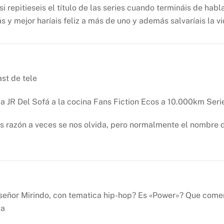
 repitieseis el título de las series cuando termináis de habla
ás y mejor haríais feliz a más de uno y además salvaríais la v
st de tele
 a JR
Del Sofá a la cocina
Fans Fiction
Ecos a 10.000km
Seri
ienes razón a veces se nos olvida, pero normalmente el nombre
l señor Mirindo, con tematica hip-hop? Es «Power»? Que co
da