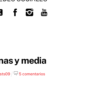
Facebook
Instagram
You
tter
Tube
nas y media
st
s09
5 comentarios