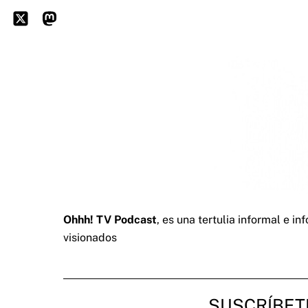
Skip
to
Icon
Mastodon
content
label
Ohhh! TV Podcast
, es una tertulia informal e 
visionados
SUSCRÍBET