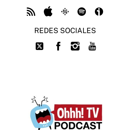
Feed
Apple
Google
Spotify
Ivoox
RSS
Podcast
REDES SOCIALES
Facebook
Instagram
You
Twitter
Tube