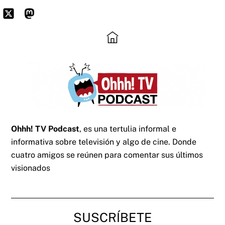
Skip
to
Icon
Mastodon
content
label
Ohhh! TV Podcast
, es una tertulia informal e
informativa sobre televisión y algo de cine. Donde
cuatro amigos se reúnen para comentar sus últimos
visionados
SUSCRÍBETE