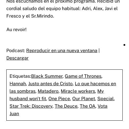
Nos escuchamos en el próximo programa. Recibid un
cordial saludo del equipo habitual: Adri, Alex, Javi el
Fresco y el Sr.Mirindo.
Au revoir!
Podcast:
Reproducir en una nueva ventana
|
Descargar
Etiquetas:
Black Summer
,
Game of Thrones
,
Hannah
,
Justo antes de Cristo
,
Lo que hacemos en
las sombras
,
Matadero
,
Miracle workers
,
My
husband won't fit
,
One Piece
,
Our Planet
,
Special
,
Star Trek: Discovery
,
The Deuce
,
The OA
,
Vota
Juan