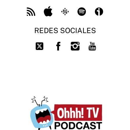
Feed
Apple
Google
Spotify
Ivoox
RSS
Podcast
REDES SOCIALES
Facebook
Instagram
You
Twitter
Tube