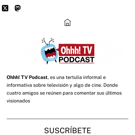
Skip
to
Icon
Mastodon
content
label
Ohhh! TV Podcast
, es una tertulia informal e
informativa sobre televisión y algo de cine. Donde
cuatro amigos se reúnen para comentar sus últimos
visionados
SUSCRÍBETE