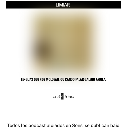
LIMIAR
LENGUAS QUE NOS MOLDEAN, OU CANDO FALAR GALEGO AMOLA.
«
‹
3
4
5
6
›
»
Todos los podcast alojados en
Sons
, se publican bajo