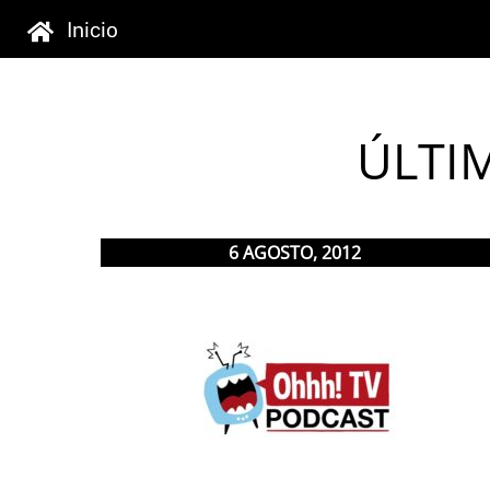
Skip
Inicio
to
content
ÚLTI
6
AGOSTO
,
2012