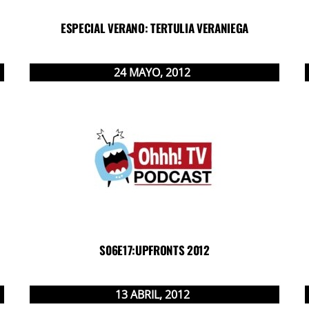
ESPECIAL VERANO: TERTULIA VERANIEGA
24
MAYO
,
2012
S06E17:UPFRONTS 2012
13
ABRIL
,
2012