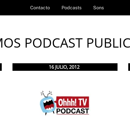
Contacto
Podcasts
Sons
MOS PODCAST PUBLI
16
JULIO
,
2012