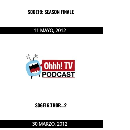
S06E19: SEASON FINALE
11
MAYO
,
2012
S06E16:THOR…2
30
MARZO
,
2012