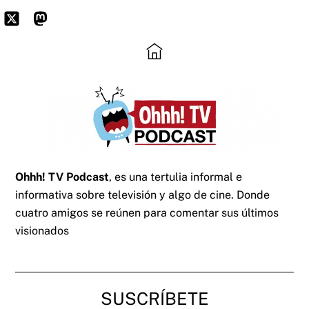
Skip
to
Icon
Mastodon
content
label
Ohhh! TV Podcast
, es una tertulia informal e
informativa sobre televisión y algo de cine. Donde
cuatro amigos se reúnen para comentar sus últimos
visionados
SUSCRÍBETE