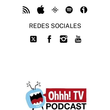
Feed
Apple
Google
Spotify
Ivoox
RSS
Podcast
REDES SOCIALES
Facebook
Instagram
You
Twitter
Tube