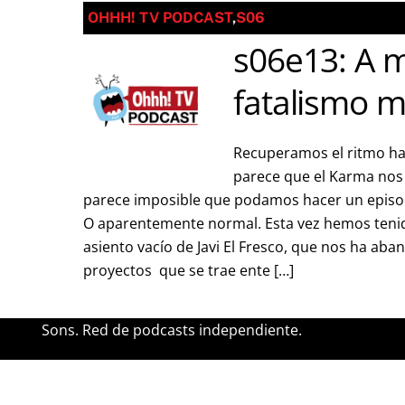
OHHH! TV PODCAST
,
S06
s06e13: A m
fatalismo 
Recuperamos el ritmo hab
parece que el Karma nos 
parece imposible que podamos hacer un episo
O aparentemente normal. Esta vez hemos tenido
asiento vacío de Javi El Fresco, que nos ha ab
proyectos que se trae ente […]
Sons. Red de podcasts independiente.