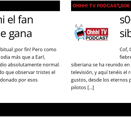
OHHH! TV PODCAST
,
S06
i el fan
s0
me gana
si
itual ¡por fin! Pero como
Cof, 
odia más que a Earl,
fiebr
dio absolutamente normal.
siberiana se ha reunido en 
 que observar tristes el
televisión, y aquí tenéis e
andonado por esos
gustos, desde los eternos p
pilotos […]