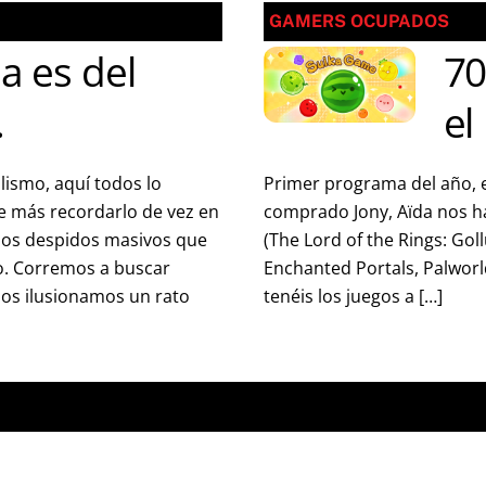
GAMERS OCUPADOS
a es del
70
.
el
alismo, aquí todos lo
Primer programa del año, 
e más recordarlo de vez en
comprado Jony, Aïda nos h
 los despidos masivos que
(The Lord of the Rings: Goll
go. Corremos a buscar
Enchanted Portals, Palworl
nos ilusionamos un rato
tenéis los juegos a […]