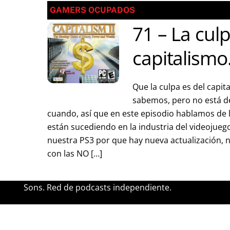
GAMERS OCUPADOS
71 – La culp
capitalismo
Que la culpa es del capit
sabemos, pero no está d
cuando, así que en este episodio hablamos de
están sucediendo en la industria del videojue
nuestra PS3 por que hay nueva actualización, 
con las NO […]
Sons. Red de podcasts independiente.