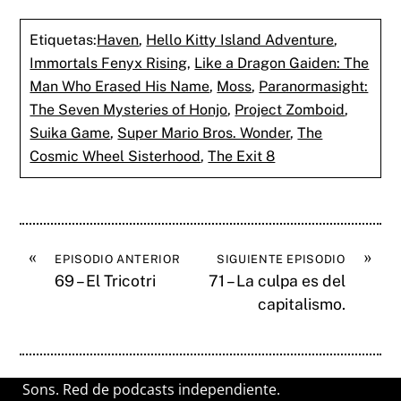
Etiquetas:
Haven
,
Hello Kitty Island Adventure
,
Immortals Fenyx Rising
,
Like a Dragon Gaiden: The
Man Who Erased His Name
,
Moss
,
Paranormasight:
The Seven Mysteries of Honjo
,
Project Zomboid
,
Suika Game
,
Super Mario Bros. Wonder
,
The
Cosmic Wheel Sisterhood
,
The Exit 8
«
»
EPISODIO ANTERIOR
SIGUIENTE EPISODIO
69 – El Tricotri
71 – La culpa es del
capitalismo.
Sons. Red de podcasts independiente.