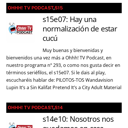
OHHH! TV PODCAST
,
S15
s15e07: Hay una
normalización de estar
cucú
Muy buenas y bienvenidas y
bienvenidos una vez más a Ohhh! TV Podcast, en
nuestro programa nº 293, o como nos gusta decir en
términos seriéfilos, el s15e07. Si le dais al play,
escucharéis hablar de: PILOTOS-TOS Wandavision
Lupin It’s a Sin Kalifat Pretend It’s a City Adult Material
OHHH! TV PODCAST
,
S14
s14e10: Nosotros nos