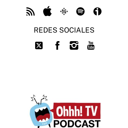
Feed
Apple
Google
Spotify
Ivoox
RSS
Podcast
REDES SOCIALES
Facebook
Instagram
You
Twitter
Tube