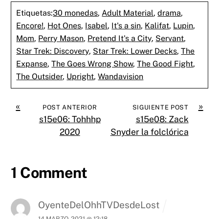
Etiquetas:
30 monedas
,
Adult Material
,
drama
,
Encore!
,
Hot Ones
,
Isabel
,
It's a sin
,
Kalifat
,
Lupin
,
Mom
,
Perry Mason
,
Pretend It's a City
,
Servant
,
Star Trek: Discovery
,
Star Trek: Lower Decks
,
The
Expanse
,
The Goes Wrong Show
,
The Good Fight
,
The Outsider
,
Upright
,
Wandavision
«
»
POST ANTERIOR
SIGUIENTE POST
s15e06: Tohhhp
s15e08: Zack
2020
Snyder la folclórica
1 Comment
OyenteDelOhhTVDesdeLost
14 MARZO, 2021 @ 12:18