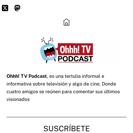
Skip
to
Icon
Mastodon
content
label
Ohhh! TV Podcast
, es una tertulia informal e
informativa sobre televisión y algo de cine. Donde
cuatro amigos se reúnen para comentar sus últimos
visionados
SUSCRÍBETE