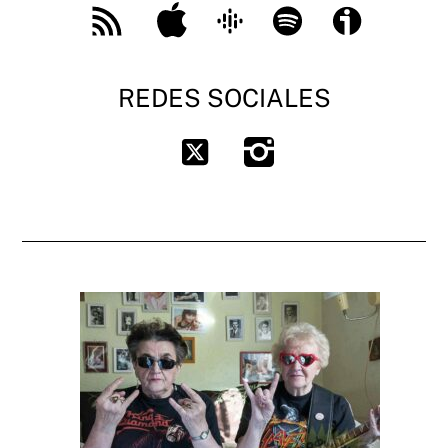
Apple
Google
Spotify
Ivoox
Feed
Podcast
RSS
REDES SOCIALES
Instagram
Twitter