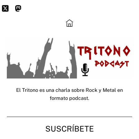
Skip
to
Icon
Mastodon
content
label
El Tritono es una charla sobre Rock y Metal en
formato podcast.
SUSCRÍBETE