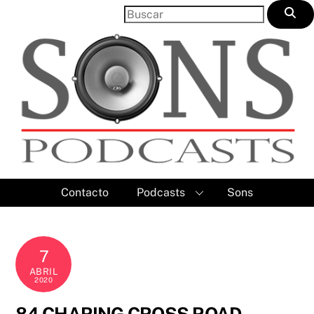
Skip
to
content
Contacto
Podcasts
Sons
7
ABRIL
2020
84 CHARING CROSS ROAD