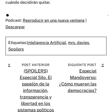
cuándo decidirán quitar.
Podcast:
Reproducir en una nueva ventana
|
Descargar
Etiquetas:
Inteligencia Artificial
,
mrs. davies
,
Spoilers
«
»
POST ANTERIOR
SIGUIENTE POST
(SPOILERS)
Especial
Especial Silo. El
Mandoverso:
papelón de la
¿Cómo mueren las
información,
democracias?
transparencia y
libertad en los
sistemas políticos