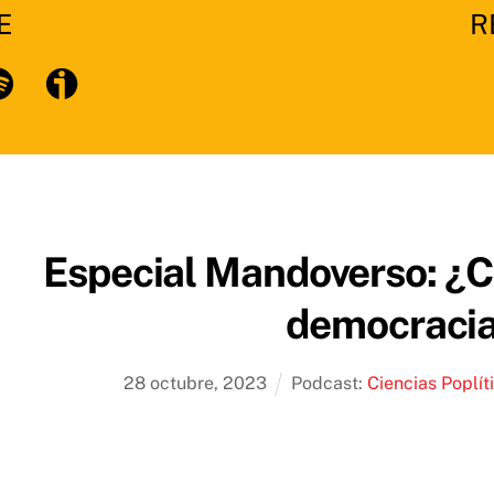
E
R
otify
Especial Mandoverso: ¿
democraci
28
octubre
,
2023
Podcast:
Ciencias Poplít