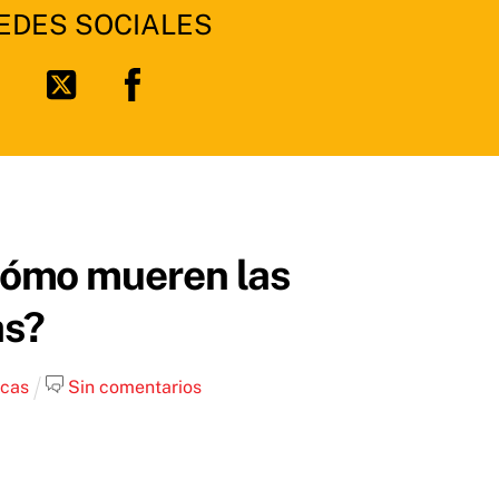
EDES SOCIALES
Facebook
Twitter
Cómo mueren las
as?
icas
Sin comentarios