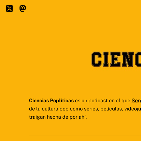
Skip
to
Icon
Mastodon
content
label
Ciencias Poplíticas
es un podcast en el que
Ser
de la cultura pop como series, películas, video
traigan hecha de por ahí.