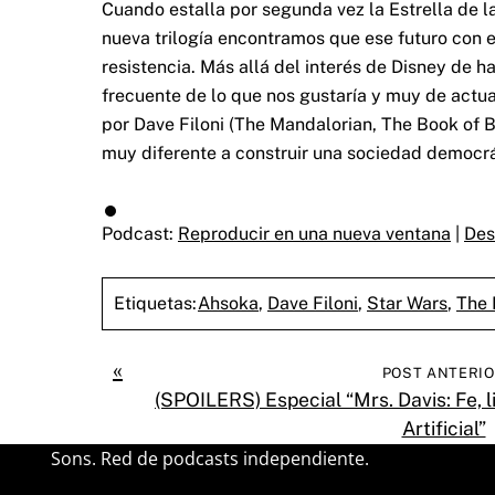
Cuando estalla por segunda vez la Estrella de 
nueva trilogía encontramos que ese futuro con 
resistencia. Más allá del interés de Disney de 
frecuente de lo que nos gustaría y muy de actu
por Dave Filoni (The Mandalorian, The Book of 
muy diferente a construir una sociedad democrá
Podcast:
Reproducir en una nueva ventana
|
Des
Etiquetas:
Ahsoka
,
Dave Filoni
,
Star Wars
,
The 
«
POST ANTERI
(SPOILERS) Especial “Mrs. Davis: Fe, l
Artificial”
Sons. Red de podcasts independiente.