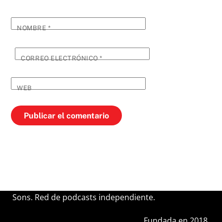
NOMBRE
*
CORREO ELECTRÓNICO
*
WEB
Sons. Red de podcasts independiente.
Fundada en 2018.