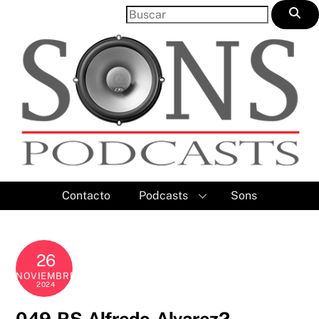
Skip
to
content
Contacto
Podcasts
Sons
26
NOVIEMBRE
2024
049-RS-Alfredo-Alvarez2