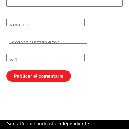
NOMBRE
*
CORREO ELECTRÓNICO
*
WEB
Sons. Red de podcasts independiente.