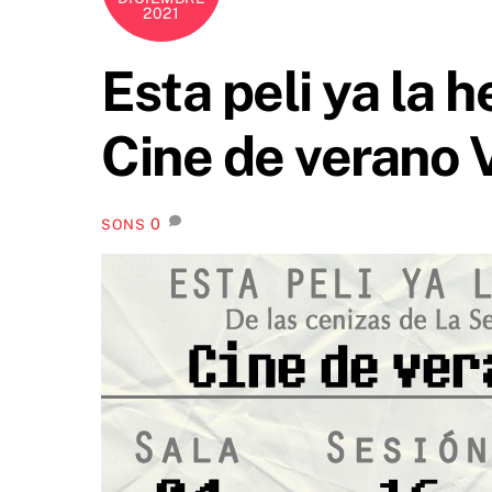
2021
Esta peli ya la h
Cine de verano V
0
SONS