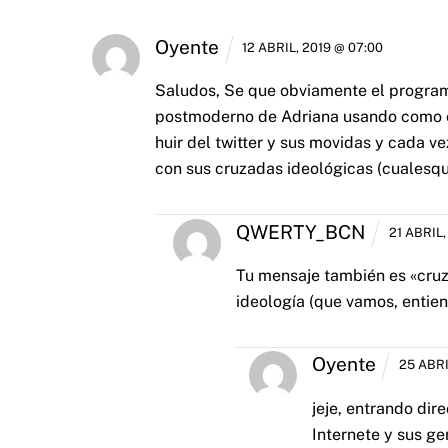
Oyente
12 ABRIL, 2019 @ 07:00
Saludos,
Se que obviamente el programa
postmoderno de Adriana usando como ex
huir del twitter y sus movidas y cada v
con sus cruzadas ideológicas (cualesqu
QWERTY_BCN
21 ABRIL,
Tu mensaje también es «cruza
ideología (que vamos, entie
Oyente
25 ABRI
jeje, entrando dir
Internete y sus ge