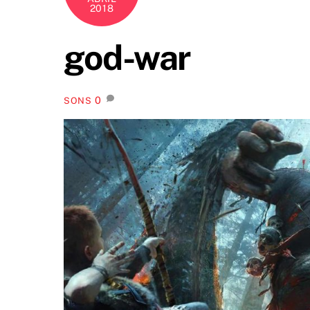
2018
god-war
0
SONS