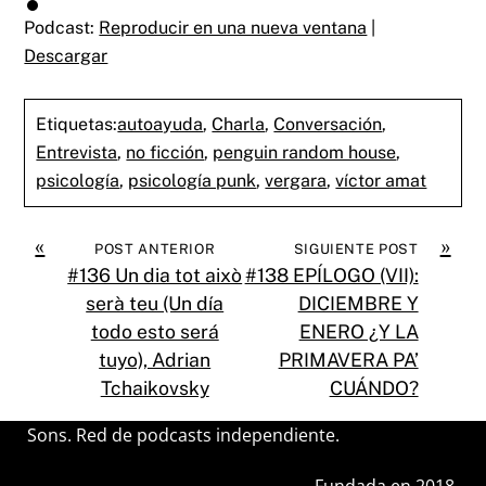
Podcast:
Reproducir en una nueva ventana
|
Descargar
Etiquetas:
autoayuda
,
Charla
,
Conversación
,
Entrevista
,
no ficción
,
penguin random house
,
psicología
,
psicología punk
,
vergara
,
víctor amat
«
»
POST ANTERIOR
SIGUIENTE POST
#136 Un dia tot això
#138 EPÍLOGO (VII):
serà teu (Un día
DICIEMBRE Y
todo esto será
ENERO ¿Y LA
tuyo), Adrian
PRIMAVERA PA’
Tchaikovsky
CUÁNDO?
Sons. Red de podcasts independiente.
Fundada en 2018.