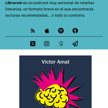
Librorum
es un podcast muy personal de reseñas
literarias, un formato breve en el que encontrarás
lecturas recomendadas… o todo lo contrario.
Feed
Apple
Spotify
Ivoox
Twitter
Instagram
goodreads
Telegram