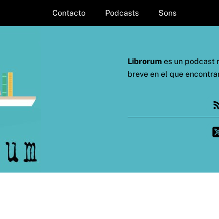
Contacto
Podcasts
Sons
Librorum
es un podcast m
breve en el que encontra
Fe
Twi