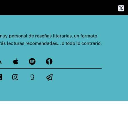
uy personal de reseñas literarias, un formato
rás lecturas recomendadas… o todo lo contrario.
ed
Apple
Spotify
Ivoox
tter
Instagram
goodreads
Telegram