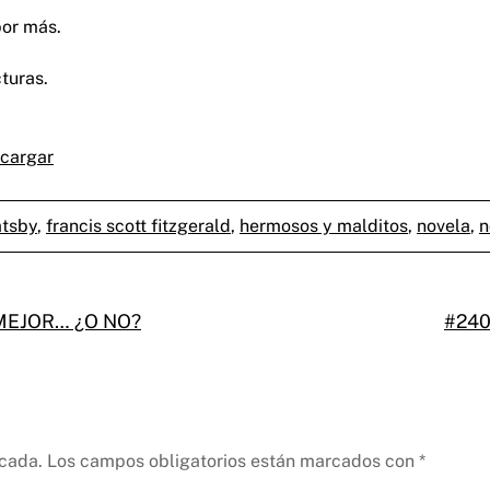
por más.
cturas.
cargar
atsby
,
francis scott fitzgerald
,
hermosos y malditos
,
novela
,
n
 MEJOR… ¿O NO?
#240
icada.
Los campos obligatorios están marcados con
*