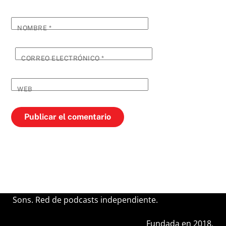
NOMBRE
*
CORREO ELECTRÓNICO
*
WEB
Sons. Red de podcasts independiente.
Fundada en 2018.