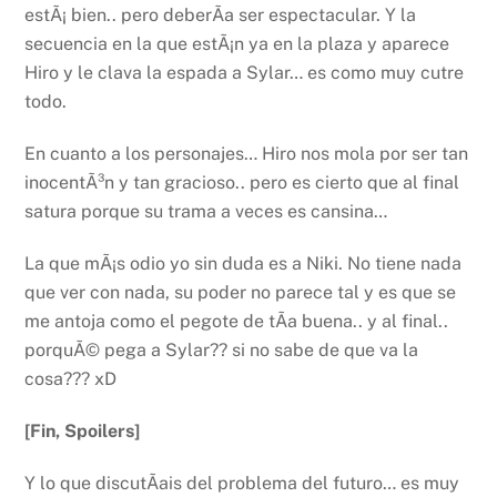
estÃ¡ bien.. pero deberÃ­a ser espectacular. Y la
secuencia en la que estÃ¡n ya en la plaza y aparece
Hiro y le clava la espada a Sylar… es como muy cutre
todo.
En cuanto a los personajes… Hiro nos mola por ser tan
inocentÃ³n y tan gracioso.. pero es cierto que al final
satura porque su trama a veces es cansina…
La que mÃ¡s odio yo sin duda es a Niki. No tiene nada
que ver con nada, su poder no parece tal y es que se
me antoja como el pegote de tÃ­a buena.. y al final..
porquÃ© pega a Sylar?? si no sabe de que va la
cosa??? xD
[Fin, Spoilers]
Y lo que discutÃ­ais del problema del futuro… es muy