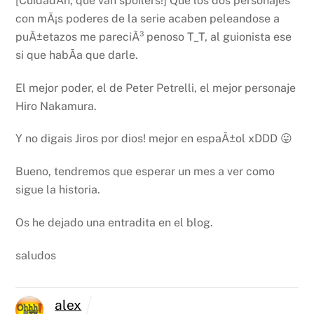
[CuidadÃ­n, que van spoilers!] Que los dos personajes
con mÃ¡s poderes de la serie acaben peleandose a
puÃ±etazos me pareciÃ³ penoso T_T, al guionista ese
si que habÃ­a que darle.
El mejor poder, el de Peter Petrelli, el mejor personaje
Hiro Nakamura.
Y no digais Jiros por dios! mejor en espaÃ±ol xDDD 😛
Bueno, tendremos que esperar un mes a ver como
sigue la historia.
Os he dejado una entradita en el blog.
saludos
alex