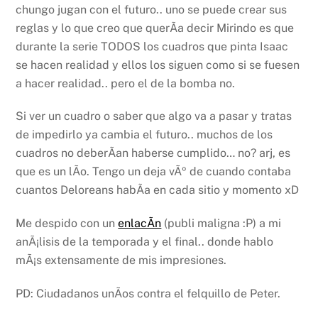
chungo jugan con el futuro.. uno se puede crear sus
reglas y lo que creo que querÃ­a decir Mirindo es que
durante la serie TODOS los cuadros que pinta Isaac
se hacen realidad y ellos los siguen como si se fuesen
a hacer realidad.. pero el de la bomba no.
Si ver un cuadro o saber que algo va a pasar y tratas
de impedirlo ya cambia el futuro.. muchos de los
cuadros no deberÃ­an haberse cumplido… no? arj, es
que es un lÃ­o. Tengo un deja vÃº de cuando contaba
cuantos Deloreans habÃ­a en cada sitio y momento xD
Me despido con un
enlacÃ­n
(publi maligna :P) a mi
anÃ¡lisis de la temporada y el final.. donde hablo
mÃ¡s extensamente de mis impresiones.
PD: Ciudadanos unÃ­os contra el felquillo de Peter.