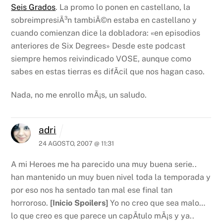
Seis Grados
.
La promo lo ponen en castellano, la
sobreimpresiÃ³n tambiÃ©n estaba en castellano y
cuando comienzan dice la dobladora: «en episodios
anteriores de Six Degrees»
Desde este podcast
siempre hemos reivindicado VOSE, aunque como
sabes en estas tierras es difÃ­cil que nos hagan caso.
Nada, no me enrollo mÃ¡s, un saludo.
adri
24 AGOSTO, 2007 @ 11:31
A mi Heroes me ha parecido una muy buena serie..
han mantenido un muy buen nivel toda la temporada y
por eso nos ha sentado tan mal ese final tan
horroroso.
[Inicio Spoilers]
Yo no creo que sea malo…
lo que creo es que parece un capÃ­tulo mÃ¡s y ya..