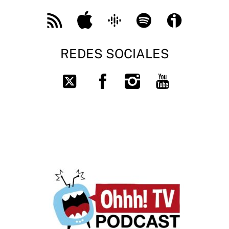
Feed
Apple
Google
Spotify
Ivoox
RSS
Podcast
REDES SOCIALES
Facebook
Instagram
You
Twitter
Tube