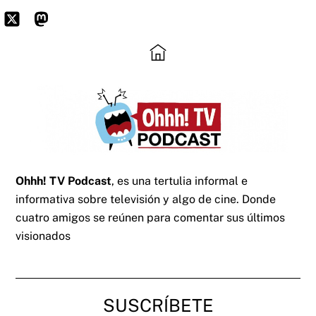
Skip
to
Icon
Mastodon
content
label
Ohhh! TV Podcast
, es una tertulia informal e
informativa sobre televisión y algo de cine. Donde
cuatro amigos se reúnen para comentar sus últimos
visionados
SUSCRÍBETE