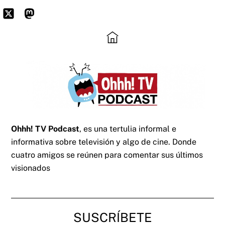
Skip
to
Icon
Mastodon
content
label
Ohhh! TV Podcast
, es una tertulia informal e
informativa sobre televisión y algo de cine. Donde
cuatro amigos se reúnen para comentar sus últimos
visionados
SUSCRÍBETE