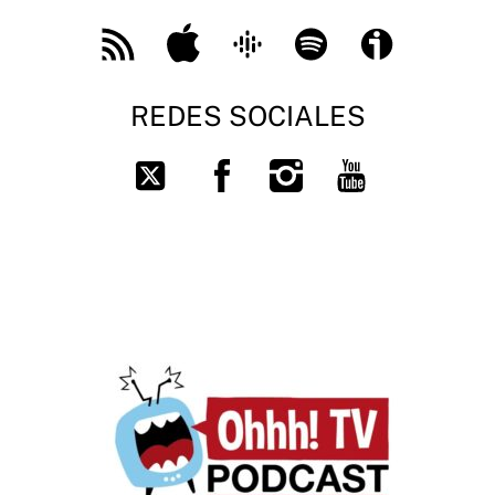
Feed
Apple
Google
Spotify
Ivoox
RSS
Podcast
REDES SOCIALES
Facebook
Instagram
You
Twitter
Tube