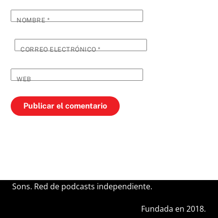
NOMBRE
*
CORREO ELECTRÓNICO
*
WEB
Sons. Red de podcasts independiente.
Fundada en 2018.