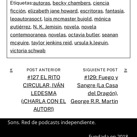
Etiquetas:
autoras
,
becky chambers
,
ciencia
ficción
,
elizabeth jane howard
,
escritoras
,
fantasía
,
leoautorasoct
,
lois mcmaster bujold
,
mónica
gutiérrez
,
N. K. Jemisin
,
novela
,
novela
contemporanea
,
novelas
,
octavia butler
,
seanan
mcguire
,
taylor jenkins reid
,
ursula k.leguin
,
victoria schwab
«
»
POST ANTERIOR
SIGUIENTE POST
#127 EL RITO
#129: Fuego y
CIRCULAR, IVÁN
Sangre (La Casa
LEDESMA
del Dragón),
(¡CHARLA CON EL
George R.R. Martin
AUTOR!)
Sons. Red de podcasts independiente.
Fundada en 2018.