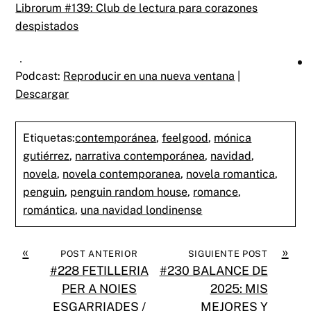
Librorum #139: Club de lectura para corazones
despistados
Podcast:
Reproducir en una nueva ventana
|
Descargar
Etiquetas:
contemporánea
,
feelgood
,
mónica
gutiérrez
,
narrativa contemporánea
,
navidad
,
novela
,
novela contemporanea
,
novela romantica
,
penguin
,
penguin random house
,
romance
,
romántica
,
una navidad londinense
«
»
POST ANTERIOR
SIGUIENTE POST
#228 FETILLERIA
#230 BALANCE DE
PER A NOIES
2025: MIS
ESGARRIADES /
MEJORES Y